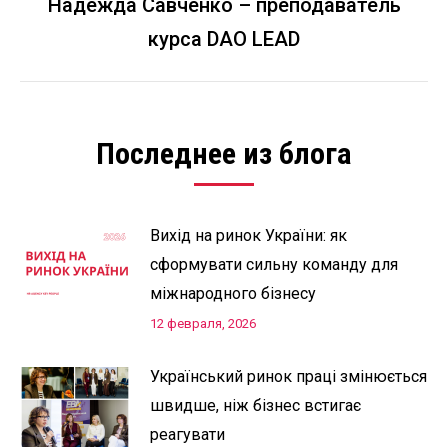
Надежда Савченко – преподаватель
Следующая
курса DAO LEAD
запись:
Последнее из блога
Вихід на ринок України: як
сформувати сильну команду для
міжнародного бізнесу
12 февраля, 2026
Український ринок праці змінюється
швидше, ніж бізнес встигає
реагувати