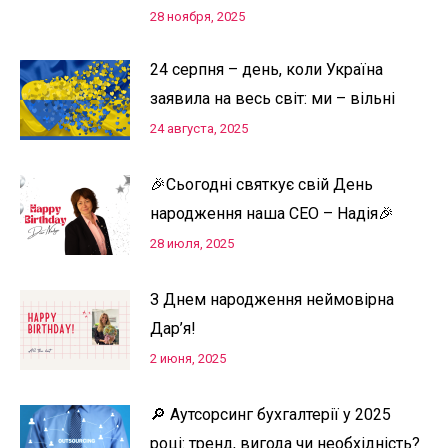
28 ноября, 2025
24 серпня – день, коли Україна
заявила на весь світ: ми – вільні
24 августа, 2025
🎉Сьогодні святкує свій День
народження наша СЕО – Надія🎉
28 июля, 2025
З Днем народження неймовірна
Дар’я!
2 июня, 2025
🔎 Аутсорсинг бухгалтерії у 2025
році: тренд, вигода чи необхідність?