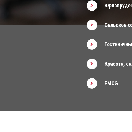
Юриспруде
Сельское хо
Гостиничны
Красота, с
FMCG