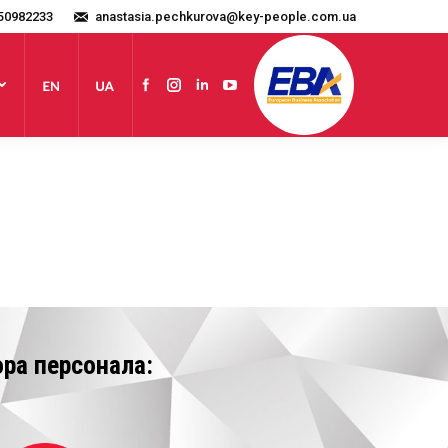
50982233
anastasia.pechkurova@key-people.com.ua
Сайт
Facebook
Instagram
Linkedin
YouTube
ра персонала: