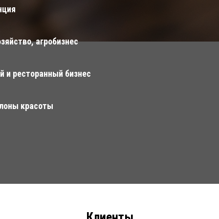
нция
зяйство, агробизнес
й и ресторанный бизнес
алоны красоты
Клиенты