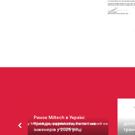
Ринок Miltech в Україні:
Як зн
тренди, зарплати, попит на
допо
інженерів у 2026 році
тран