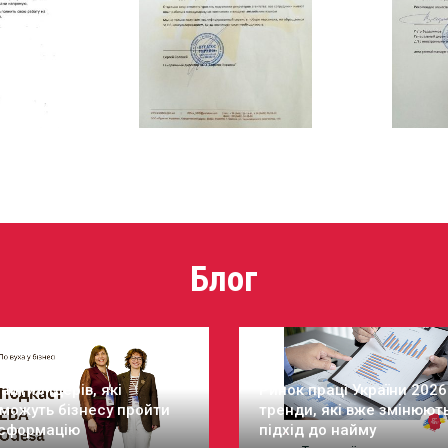
Блог
айти лідерів, які
Ринок праці України 2026
можуть бізнесу пройти
тренди, які вже змінюют
сформацію
підхід до найму