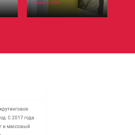
12 марта, 2026
12 фев
екрутинговое
од. С 2017 года
нг и массовый