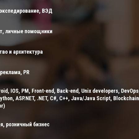
 экспедирование, ВЭД
т, личные помощники
тво и архитектура
 реклама, PR
roid, IOS, PM, Front-end, Back-end, Unix developers, DevOps
ython, ASP.NET, .NET, C#, C++, Java/Java Script, Blockchai
or)
я, розничный бизнес