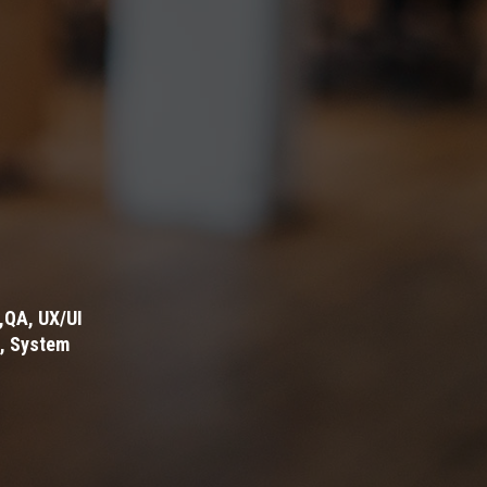
,QA, UX/UI
n, System