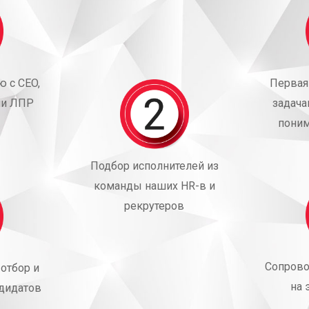
ю с CEO,
Первая
ли ЛПР
задача
поним
Подбор исполнителей из
команды наших HR-в и
рекрутеров
Сопрово
отбор и
на 
дидатов