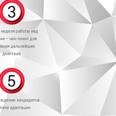
 неделя работы над
ми – чек-поинт для
ания дальнейших
действий
ждение кандидатов
этапе адаптации