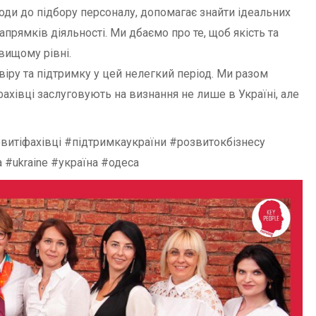
ходи до підбору персоналу, допомагає знайти ідеальних
апрямків діяльності. Ми дбаємо про те, щоб якість та
вищому рівні.
іру та підтримку у цей нелегкий період. Ми разом
фахівці заслуговують на визнання не лише в Україні, але
витіфахівці #підтримкаукраїни #розвитокбізнесу
#ukraine #україна #одеса