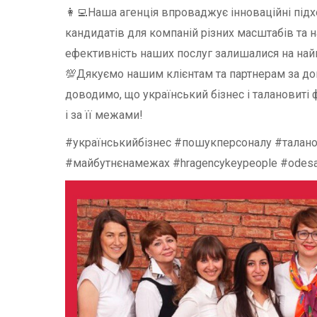
👩‍💻Наша агенція впроваджує інноваційні під
кандидатів для компаній різних масштабів та н
ефективність наших послуг залишалися на най
💯Дякуємо нашим клієнтам та партнерам за дов
доводимо, що український бізнес і талановиті 
і за її межами!
#українськийбізнес #пошукперсоналу #талано
#майбутнєнамежах #hragencykeypeople #odesa 