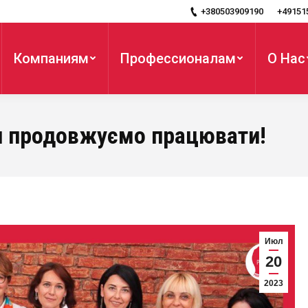
+380503909190
+49151
Компаниям
Профессионалам
О Нас
 ми продовжуємо працювати!
Июл
20
2023