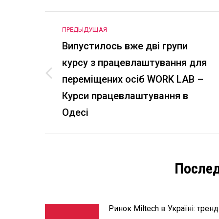
Навигация
ПРЕДЫДУЩАЯ
по
Випустилось вже дві групи
курсу з працевлаштування для
записям
переміщених осіб WORK LAB –
Предыдущая
запись:
Курси працевлаштування в
Одесі
Послед
Ринок Miltech в Україні: тренд