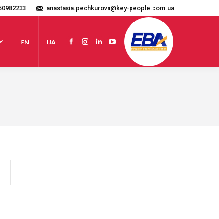
50982233
anastasia.pechkurova@key-people.com.ua
Сайт
Facebook
Instagram
Linkedin
YouTube