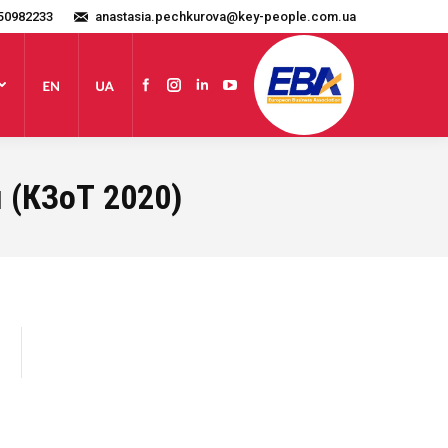
50982233
anastasia.pechkurova@key-people.com.ua
Сайт
Facebook
Instagram
Linkedin
YouTube
 (КЗоТ 2020)