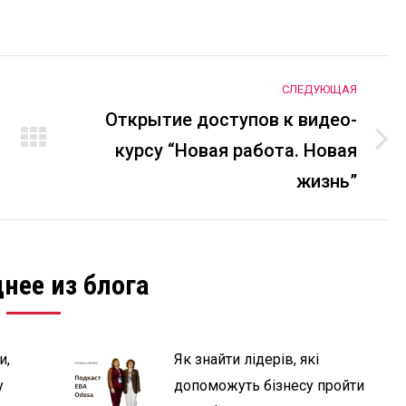
СЛЕДУЮЩАЯ
Открытие доступов к видео-
курсу “Новая работа. Новая
Следующая
запись:
жизнь”
нее из блога
и,
Як знайти лідерів, які
у
допоможуть бізнесу пройти