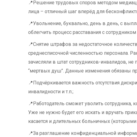
📍Решение трудовых споров методом медиации
лица – отличный шаг вперёд для бесконфликт
📍Увольнение, буквально, день в день, с вып
облегчить процесс расставания с сотрудником 
📍Снятие штрафов за недостаточное количест
среднесписочной численностью персонала. Ра
зачисляли в штат сотрудников-инвалидов, не п
“мертвых душ”. Данные изменения обязаны пр
📍Подчёркивается важность отсутствия дискрим
инвалидности и т.п.;
📍Работодатель сможет уволить сотрудника, к
Уже не нужно будет его искать и вручать прика
касается и длительных больничных (которыми 
📍За разглашение конфиденциальной информац