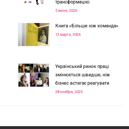
трансформацію
5 июня, 2026
Книга «Більше ніж команда»
12 марта, 2026
Український ринок праці
змінюється швидше, ніж
бізнес встигає реагувати
28 ноября, 2025