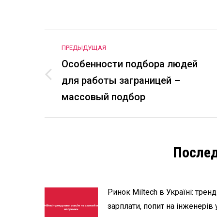
Навигация
ПРЕДЫДУЩАЯ
по
Особенности подбора людей
для работы заграницей –
Предыдущая
записям
запись:
массовый подбор
Послед
Ринок Miltech в Україні: тренд
зарплати, попит на інженерів 