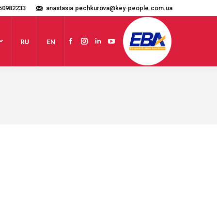
50982233
anastasia.pechkurova@key-people.com.ua
Website
Facebook
Instagram
Linkedin
YouTube