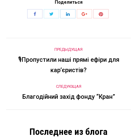
Поделиться
Поделиться
Поделиться
Поделиться
Поделиться
Поделиться
Навигация
ПРЕДЫДУЩАЯ
по
🎙Пропустили наші прямі ефіри для
Предыдущая
кар’єристів?
запись:
записям
СЛЕДУЮЩАЯ
Благодійний захід фонду “Кран”
Следующая
запись:
Последнее из блога