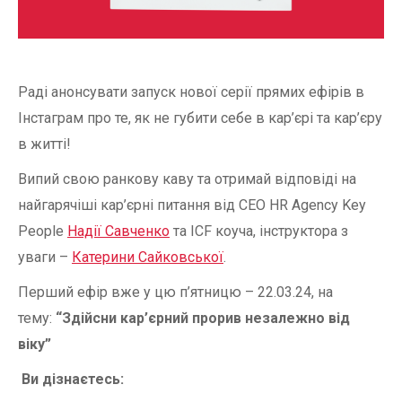
Раді анонсувати запуск нової серії прямих ефірів в
Інстаграм про те, як не губити себе в кар’єрі та кар’єру
в житті!
Випий свою ранкову каву та отримай відповіді на
найгарячіші кар’єрні питання від CEO HR Agency Key
People
Надії Савченко
та ICF коуча, інструктора з
уваги –
Катерини Сайковської
.
Перший ефір вже у цю п’ятницю – 22.03.24, на
тему:
“Здійсни кар’єрний прорив незалежно від
віку”
Ви дізнаєтесь: