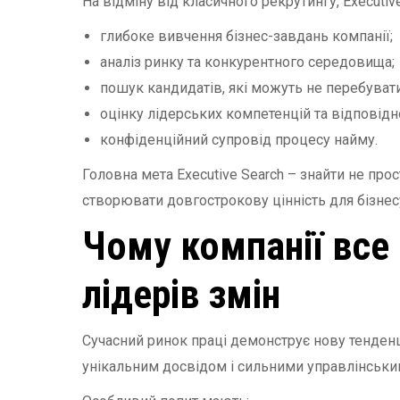
На відміну від класичного рекрутингу, Executiv
глибоке вивчення бізнес-завдань компанії;
аналіз ринку та конкурентного середовища;
пошук кандидатів, які можуть не перебуват
оцінку лідерських компетенцій та відповідно
конфіденційний супровід процесу найму.
Головна мета Executive Search – знайти не прос
створювати довгострокову цінність для бізнес
Чому компанії все
лідерів змін
Сучасний ринок праці демонструє нову тенденці
унікальним досвідом і сильними управлінськи