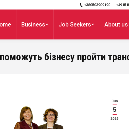
+380503909190
+49151
ome
Business
Job Seekers
About us
допоможуть бізнесу пройти тра
Jun
5
2026