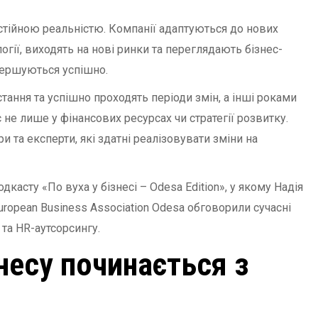
стійною реальністю. Компанії адаптуються до нових
ії, виходять на нові ринки та переглядають бізнес-
вершуються успішно.
ання та успішно проходять періоди змін, а інші роками
 не лише у фінансових ресурсах чи стратегії розвитку.
 та експерти, які здатні реалізовувати зміни на
касту «По вуха у бізнесі – Odesa Edition», у якому Надія
opean Business Association Odesa обговорили сучасні
 та HR-аутсорсингу.
несу починається з