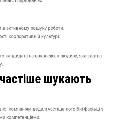
e Search передбачає:
и в активному пошуку роботи;
сті корпоративній культурі;
то кандидата на вакансію, а людину, яка здатна
у.
 частіше шукають
ю: компаніям дедалі частіше потрібні фахівці з
ми компетенціями.