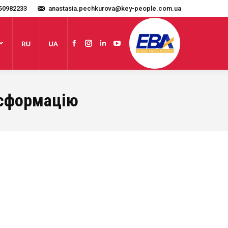
50982233
anastasia.pechkurova@key-people.com.ua
Website
Facebook
Instagram
Linkedin
YouTube
нсформацію