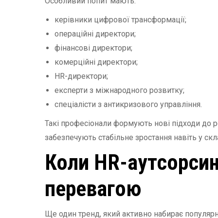
Особливий попит мають:
керівники цифрової трансформації;
операційні директори;
фінансові директори;
комерційні директори;
HR-директори;
експерти з міжнародного розвитку;
спеціалісти з антикризового управління.
Такі професіонали формують нові підходи до р
забезпечують стабільне зростання навіть у ск
Коли HR-аутсорсин
перевагою
Ще один тренд, який активно набирає популярно