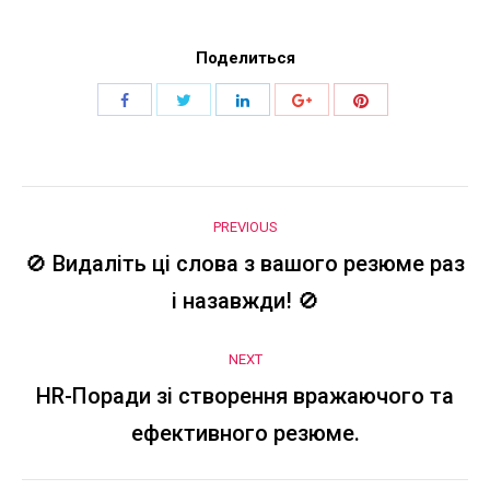
Поделиться
Share
Share
Share
Share
Share
with
with
with
with
with
Twitter
Pinterest
Facebook
LinkedIn
Google+
Post
PREVIOUS
navigation
🚫 Видаліть ці слова з вашого резюме раз
Previous
і назавжди! 🚫
post:
NEXT
HR-Поради зі створення вражаючого та
Next
ефективного резюме.
post: