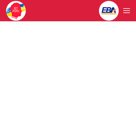
Интервью с HR-м Натальей
Юргановой